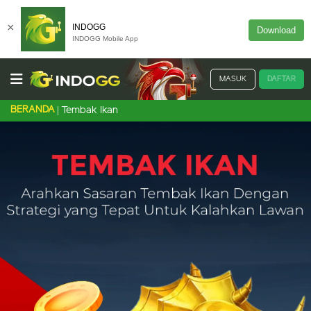
×
INDOGG
Download
INDOGG Mobile App
MASUK
DAFTAR
BERANDA
Tembak Ikan