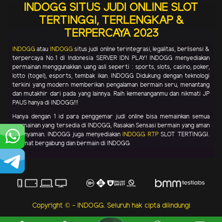
INDOGG SITUS JUDI ONLINE SLOT
TERTINGGI, TERLENGKAP &
TERPERCAYA 2023
INDOGG
atau
INDOGG
situs judi online terintegrasi, legalitas, berlisensi &
terpercaya No.1 di Indonesia SERVER IDN PLAY! INDOGG menyediakan
permainan menggunakkan uang asli seperti : sports, slots, casino, poker,
lotto (togel), esports, tembak ikan. INDOGG Didukung dengan teknologi
terkini yang modern memberikan pengalaman bermain seru, menantang
dan mutakhir dari pada yang lainnya. Raih kemenanganmu dan nikmati JP
PAUS hanya di INDOGG!!!
Hanya dengan 1 id para penggemar judi online bisa memainkan semua
permainan yang tersedia di INDOGG, Rasakan Sensasi bermain yang aman
dan nyaman. INDOGG juga menyediakan
INDOGG RTP
SLOT TERTINGGI.
Selamat bergabung dan bermain di INDOGG
Copyright © - INDOGG. Seluruh hak cipta dilindungi